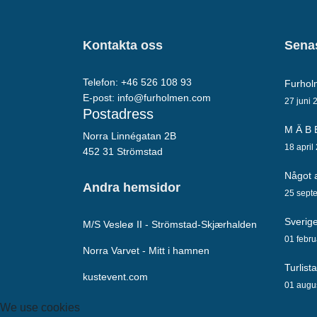
Kontakta oss
Senas
Telefon: +46 526 108 93
Furho
E-post:
info@furholmen.com
27 juni 
Postadress
M Ä B 
Norra Linnégatan 2B
18 april
452 31 Strömstad
Något a
Andra hemsidor
25 sept
Sverig
M/S Vesleø II - Strömstad-Skjærhalden
01 febru
Norra Varvet - Mitt i hamnen
Turlist
kustevent.com
01 augu
We use cookies