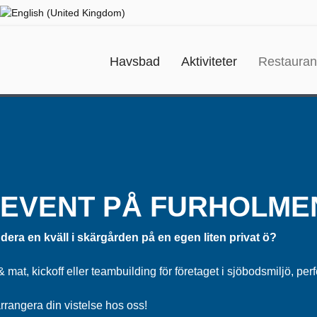
Havsbad
Aktiviteter
Restaura
 EVENT PÅ FURHOLME
era en kväll i skärgården på en egen liten privat ö?
at, kickoff eller teambuilding för företaget i sjöbodsmiljö, perf
arrangera din vistelse hos oss!