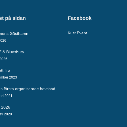
t på sidan
Facebook
Kust Event
lmens Gästhamn
2026
E & Bluesbury
 2026
tt fira
ember 2023
es första organiserade havsbad
ari 2021
a 2026
sti 2020