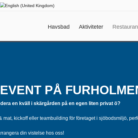
Havsbad
Aktiviteter
Restaura
 EVENT PÅ FURHOLME
era en kväll i skärgården på en egen liten privat ö?
at, kickoff eller teambuilding för företaget i sjöbodsmiljö, perf
arrangera din vistelse hos oss!