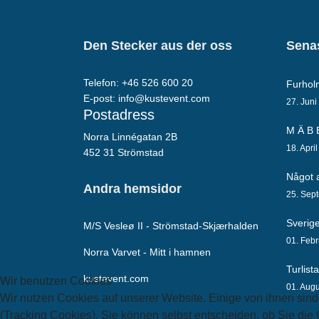
Den Stecker aus der oss
Senas
Telefon: +46 526 600 20
Furho
E-post:
info@kustevent.com
27. Juni
Postadress
M Ä B 
Norra Linnégatan 2B
18. Apri
452 31 Strömstad
Något a
Andra hemsidor
25. Sep
Sverig
M/S Vesleø II - Strömstad-Skjærhalden
01. Feb
Norra Varvet - Mitt i hamnen
Turlist
kustevent.com
Wir benutzen Cookies
01. Aug
Wir nutzen Cookies auf unserer Website. Einige von ihnen sind
(Tracking Cookies). Sie können selbst entscheiden, ob Sie die