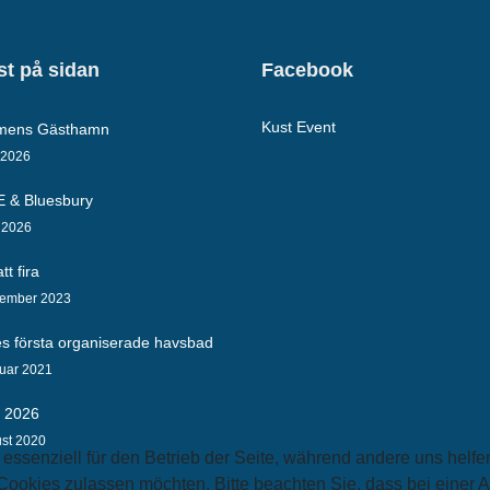
t på sidan
Facebook
Kust Event
lmens Gästhamn
 2026
E & Bluesbury
l 2026
tt fira
tember 2023
es första organiserade havsbad
ruar 2021
a 2026
ust 2020
 essenziell für den Betrieb der Seite, während andere uns helf
 Cookies zulassen möchten. Bitte beachten Sie, dass bei einer 