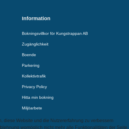
Information
Bokningsvillkor för Kungstrappan AB
Zugänglichkeit
Boende
Parkering
Kollektivtrafik
Privacy Policy
Hitta min bokning
Miljöarbete
en, diese Website und die Nutzererfahrung zu verbessern
Ablehnung womöglich nicht mehr alle Funktionalitäten der Seite