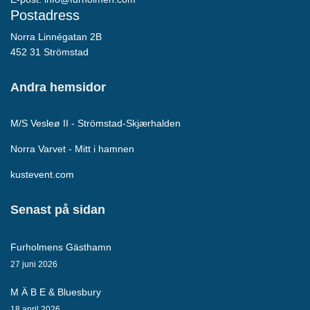
Postadress
Norra Linnégatan 2B
452 31 Strömstad
Andra hemsidor
M/S Vesleø II - Strömstad-Skjærhalden
Norra Varvet - Mitt i hamnen
kustevent.com
Senast på sidan
Furholmens Gästhamn
27 juni 2026
M Ä B E & Bluesbury
18 april 2026