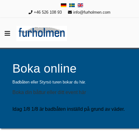
+46 526 108 93
info@furholmen.com
Boka online
Badbåten eller Styrsö turen bokar du här.
Boka din båttur eller ditt event här
Idag 1/8 1/8 är badbåten inställd på grund av väder.